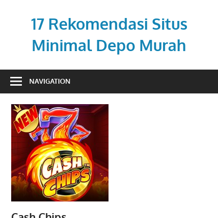
Skip
to
17 Rekomendasi Situs
content
Minimal Depo Murah
shinray.net
NAVIGATION
Cash Chips