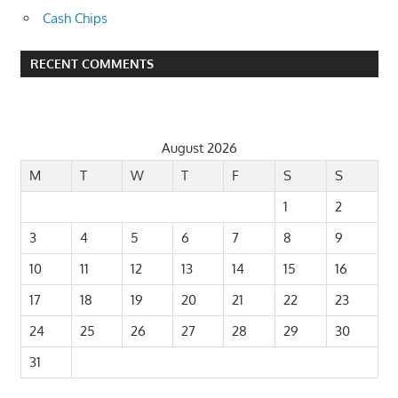
Cash Chips
RECENT COMMENTS
August 2026
M
T
W
T
F
S
S
1
2
3
4
5
6
7
8
9
10
11
12
13
14
15
16
17
18
19
20
21
22
23
24
25
26
27
28
29
30
31