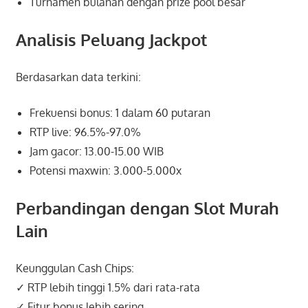
Turnamen bulanan dengan prize pool besar
Analisis Peluang Jackpot
Berdasarkan data terkini:
Frekuensi bonus: 1 dalam 60 putaran
RTP live: 96.5%-97.0%
Jam gacor: 13.00-15.00 WIB
Potensi maxwin: 3.000-5.000x
Perbandingan dengan Slot Murah
Lain
Keunggulan Cash Chips:
✓ RTP lebih tinggi 1.5% dari rata-rata
✓ Fitur bonus lebih sering