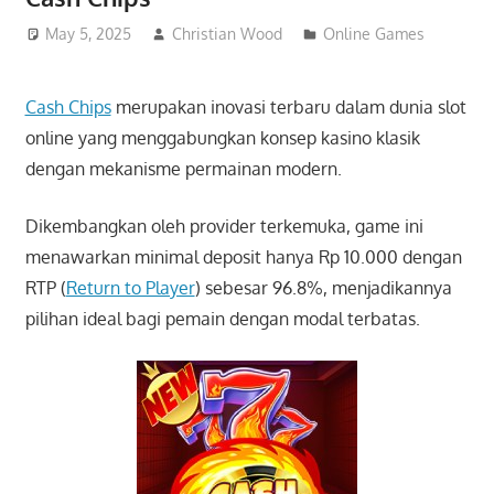
May 5, 2025
Christian Wood
Online Games
Cash Chips
merupakan inovasi terbaru dalam dunia slot
online yang menggabungkan konsep kasino klasik
dengan mekanisme permainan modern.
Dikembangkan oleh provider terkemuka, game ini
menawarkan minimal deposit hanya Rp 10.000 dengan
RTP (
Return to Player
) sebesar 96.8%, menjadikannya
pilihan ideal bagi pemain dengan modal terbatas.