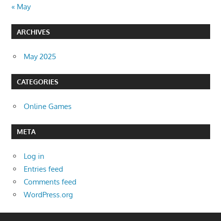
« May
ARCHIVES
May 2025
CATEGORIES
Online Games
META
Log in
Entries feed
Comments feed
WordPress.org