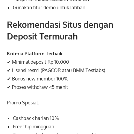
Gunakan fitur demo untuk latihan
Rekomendasi Situs dengan
Deposit Termurah
Kriteria Platform Terbaik:
✔ Minimal deposit Rp 10.000
✔ Lisensi resmi (PAGCOR atau BMM Testlabs)
✔ Bonus new member 100%
✔ Proses withdraw <5 menit
Promo Spesial:
Cashback harian 10%
Freechip mingguan